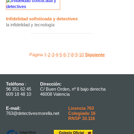
Infidelidad sofisticada y detectives
la infidelidad y tecnología
Página 1-
2
-
3
-
4
-
5
-
6
-
7
-
8
-
9
-
10
Siguiente
Teléfono
:
Dirección:
96 351 62 45
C/ Buen Orden, nº 8 bajo derecha
609 18 48 10
46008 Valencia
E-mail:
Licencia 763
763@detectivesmorella.net
Colegiado 16
RNSP 10.116